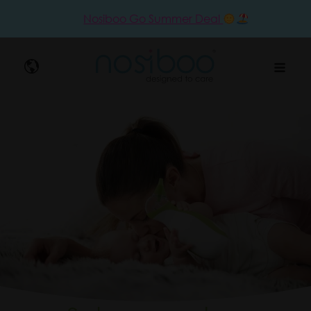
Nosiboo Go Summer Deal
Nosibo