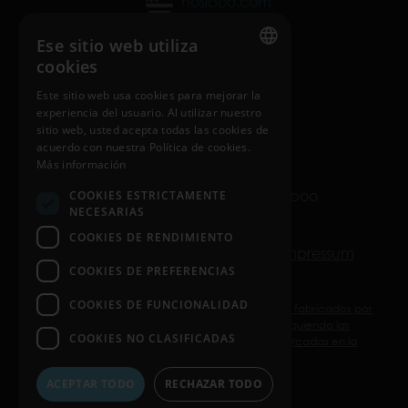
nosiboo.com
nosiboo.jp
Ese sitio web utiliza
cookies
nosiboo.kr
ENGLISH
Este sitio web usa cookies para mejorar la
experiencia del usuario. Al utilizar nuestro
HUNGARIAN
sitio web, usted acepta todas las cookies de
back to top
GERMAN
acuerdo con nuestra Política de cookies.
Más información
FRENCH
© Copyright 2016-2026 Nosiboo
COOKIES ESTRICTAMENTE
SPANISH
NECESARIAS
All rights reserved.
COOKIES DE RENDIMIENTO
POLISH
Política de privacidad
Cookie
Impressum
ENGLISH
COOKIES DE PREFERENCIAS
ITALIAN
COOKIES DE FUNCIONALIDAD
Nosiboo Pro, Go y Eco son productos sanitarios fabricados por
la sociedad limitada Attract Kft. Utilícelos siguiendo las
CZECH
COOKIES NO CLASIFICADAS
instrucciones de uso o las informaciones marcadas en la
etiqueta.
ACEPTAR TODO
RECHAZAR TODO