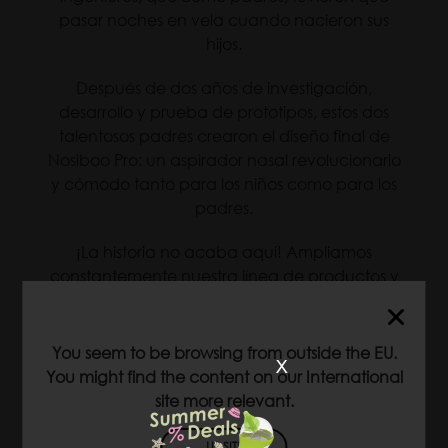
pasar noches en vela cuando nacieron sus
hijos.
Después de dos años de investigación,
desarrollo y prueba de prototipos, estos dos
talentosos padres crearon el diseño final de
Nosiboo Pro: un aspirador nasal revolucionario
y cómodo tanto para los niños como para los
padres.
¡La historia no acaba aquí! Ampliamos
constantemente nuestra línea de productos y
buscamos siempre las soluciones más eficaces
e innovadoras para ti y tu hijo.
You seem to be browsing from outside the EU.
x
You might find the content on our International
site more relevant.
US SITE