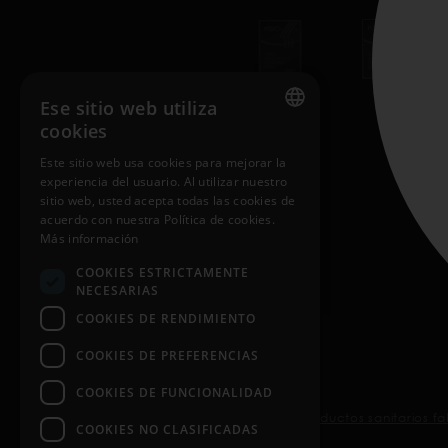
Ese sitio web utiliza
cookies
CONTACT
ENGLISH
Este sitio web usa cookies para mejorar la
Customers & distributors
experiencia del usuario. Al utilizar nuestro
HUNGARIAN
sitio web, usted acepta todas las cookies de
GERMAN
acuerdo con nuestra Política de cookies.
Más información
FRENCH
COOKIES ESTRICTAMENTE
SPANISH
NECESARIAS
COOKIES DE RENDIMIENTO
POLISH
ENGLISH
COOKIES DE PREFERENCIAS
ITALIAN
COOKIES DE FUNCIONALIDAD
Nosiboo Pro, Go y Eco son productos sanitarios fab
CZECH
COOKIES NO CLASIFICADAS