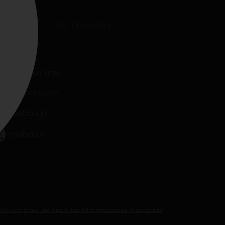
TERNATIONAL SITES
nosiboo.com
nosiboo.jp
nosiboo.kr
s instrucciones de uso o las informaciones marcadas