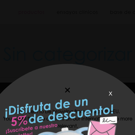
iboo
productos
ensayos clínicos
base de 
Sin categorizar
x
You seem to be browsing from outside the EU.
You might find the content on our International site more
relevant.