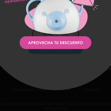
US SITE
JAPAN SITE
KOREAN SITE
SHOP
IN
Webshop
STAY ON THIS SITE
Amazon
© Copyright 2016-2026 Nosiboo
All rights reserved.
Política de privacidad
Cookie
Impressum
ricados por la sociedad limitada Attract Kft. Utilícelos siguiendo la
en la etiqueta.